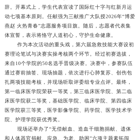
辞。开幕式上，学生代表宣读了国际红十字与红新月运
动七项基本原则。任献强为三献推广大队授
2026年“博爱
燕赵 火热青春”志愿服务项目旗。随后，志愿者代表集
体宣誓，表示将恪守人道初心，守护生命健康。
作为本次活动的重头戏，第六届急救技能大赛设初
赛理论笔试与决赛实操考核两个环节。经过初赛选拔，
来自
10个学院的50名选手晋级决赛。决赛中，参赛队伍
通过赛前抽签、现场抽题，依次进行心肺复苏、创伤包
扎两项技能考核，并现场听取评委组专业点评。最终，
第一临床医学院荣获一等奖，第三临床医学院、第二临
床医学院获二等奖，基础医学院、临床学院、第四临床
医学院获三等奖，医学影像学院、药学院、医学技术学
院、护理学院获优秀奖。
现场还举办了
“无偿献血、造血干细胞捐献、遗体
和人体器官捐献、应急、为老、助困”六项主题素拓闯