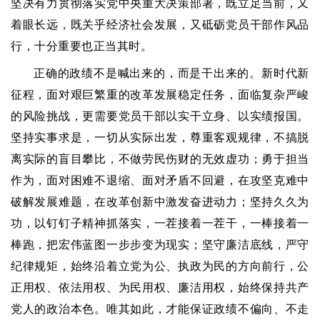
坚决有力贯彻落实党中央重大决策部署，既立足当前，又
着眼长远，既关乎经济社会发展，又砥砺党员干部作风品
行，十分重要也正当其时。
正确的政绩不是喊出来的，而是干出来的。新时代新
征程，面对艰巨繁重的改革发展稳定任务，面临复杂严峻
的风险挑战，更需要党员干部以实干立身、以实绩报国。
坚持实事求是，一切从实际出发，尊重客观规律，不搞脱
离实际的盲目攀比，不做劳民伤财的无效虚功；勇于担当
作为，面对困难不退缩、面对矛盾不回避，在攻坚克难中
破解发展难题，在改革创新中激发奋进动力；坚持久久为
功，以钉钉子精神抓落实，一茬接着一茬干，一棒接着一
棒跑，把宏伟蓝图一步步变为现实；坚守廉洁底线，严守
纪律规矩，始终沿着立党为公、执政为民的方向前行，公
正用权、依法用权、为民用权、廉洁用权，始终保持共产
党人的政治本色。唯其如此，才能保证政绩不偏向、不走