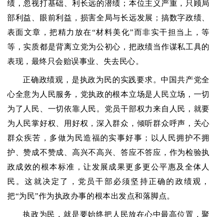
绩，忽视打基础、利长远的潜绩；本位主义严重，只顾局
部利益、眼前利益，损害全局与长远发展；搞数字政绩、
表面文章，把精力放在“材料美化”而非实干担当上，等
等，实质都是背离立党为公初心，把政绩当作谋私工具的
表现，最终只会贻误事业、失去民心。
正确政绩观，是执政为民的实践要求。中国共产党全
心全意为人民服务，党执政的根本立场是人民立场，一切
为了人民、一切依靠人民。党员干部权力来自人民，就要
为人民掌好权、用好权，深入群众，倾听群众呼声，关心
群众疾苦，多做为民造福的实事好事；以人民拥护不拥
护、赞成不赞成、高兴不高兴、答应不答应，作为检验执
政成效的根本标准，让发展成果更多更公平惠及全体人
民。这就决定了，党员干部必须坚持正确的政绩观，
把“为民”作为执政办事的根本出发点和落脚点。
执政为民，就是要始终把人民放在心中最高位置，聚