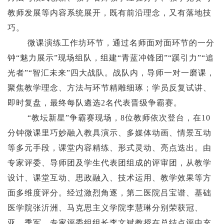
教师发展等内容系统展开，既有前沿理念，又有落地技
巧。
微课演练工作坊环节，通过名师面对面环节的一分
钟
“魅力展示”现场组队，组建“青蓝冲锋团”“蹊引力”“追
光者”“智汇未来”四大战队。战队内，导师一对一磨课，
聚焦教学理念、方法与环节精雕细琢；学员反复试讲、
即时复盘，最终每队遴选2名代表晋级争霸赛。
“教坛新星”争霸赛现场，8位教师依次登台，在10
分钟微课里巧妙融入教具演示、多媒体动画、情景互动
等多元手段，课堂内容精
练
、形式灵动、亮点迭出。由
专家评委、导师团及学生代表团组成的评审团，从教学
设计、课堂互动、思政融入、技术运用、教学效果等方
面多维度评分。经过激烈角逐，第二医院吕宝谱、基础
医学院张沂洲、马克思主义学院李慧琳分别荣获冠、
亚、季军。
专家评委组组长李文斌教授在总结点评中充